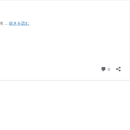
英
検 …
続きを読む
検
対
策
な
ら
ジ
ェ
コメント
0
イ
ム
ズ
英
会
話
｜
北
上
校