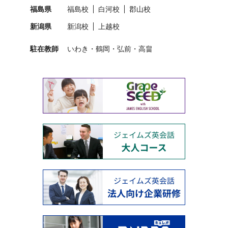
福島県
福島校
白河校
郡山校
新潟県
新潟校
上越校
駐在教師
いわき
鶴岡
弘前
高畠