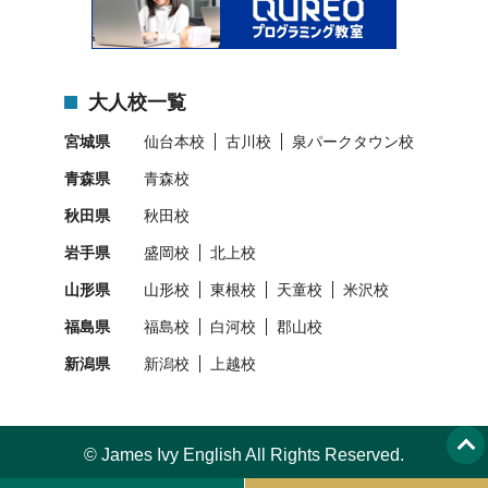
大人校一覧
宮城県
仙台本校
古川校
泉パークタウン校
青森県
青森校
秋田県
秋田校
岩手県
盛岡校
北上校
山形県
山形校
東根校
天童校
米沢校
福島県
福島校
白河校
郡山校
新潟県
新潟校
上越校
© James Ivy English All Rights Reserved.