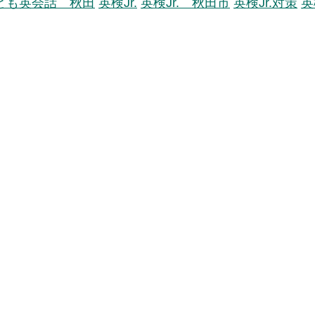
ども英会話 秋田
英検Jr.
英検Jr. 秋田市
英検Jr.対策
英