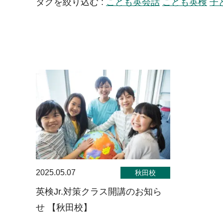
タグを絞り込む :
こども英会話
こども英検
子
2025.05.07
秋田校
英検Jr.対策クラス開講のお知ら
せ 【秋田校】