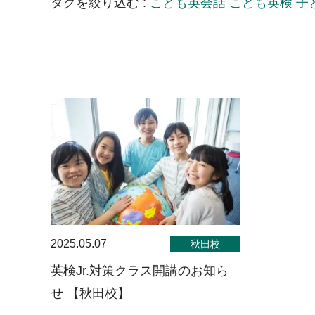
タグを絞り込む :
こども英会話
こども英検
子
2025.05.07
秋田校
英検Jr.対策クラス開講のお知ら
せ 【秋田校】