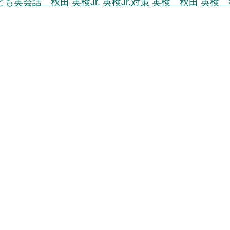
ども英会話 秋田
英検Jr.
英検Jr.対策
英検 秋田
英検 