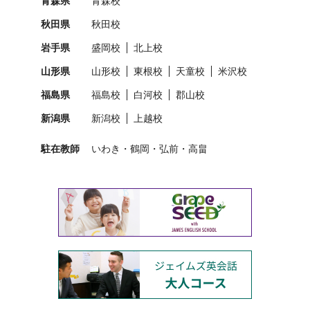
青森県
青森校
秋田県
秋田校
岩手県
盛岡校
北上校
山形県
山形校
東根校
天童校
米沢校
福島県
福島校
白河校
郡山校
新潟県
新潟校
上越校
駐在教師
いわき
鶴岡
弘前
高畠