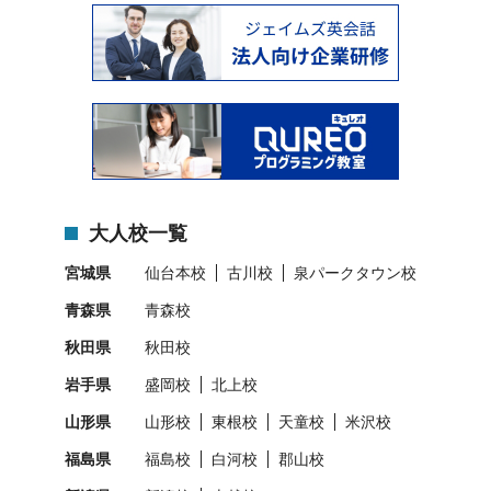
大人校一覧
宮城県
仙台本校
古川校
泉パークタウン校
青森県
青森校
秋田県
秋田校
岩手県
盛岡校
北上校
山形県
山形校
東根校
天童校
米沢校
福島県
福島校
白河校
郡山校