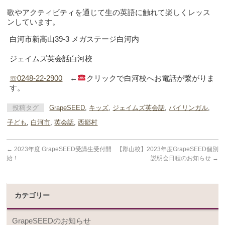
歌やアクティビティを通じて生の英語に触れて楽しくレッス
ンしています。
白河市新高山39‐3 メガステージ白河内
ジェイムズ英会話白河校
☏0248-22-2900
←
クリックで白河校へお電話が繋がりま
す。
投稿タグ
GrapeSEED
,
キッズ
,
ジェイムズ英会話
,
バイリンガル
,
子ども
,
白河市
,
英会話
,
西郷村
←
2023年度 GrapeSEED受講生受付開
【郡山校】2023年度GrapeSEED個別
始！
説明会日程のお知らせ
→
カテゴリー
GrapeSEEDのお知らせ