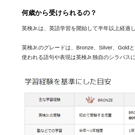
何歳から受けられるの？
英検Jr.は、英語学習を開始して半年以上経
英検Jr.のグレードは、Bronze、Silve
使われる語句や表現は英検Jr.独自のシラバ