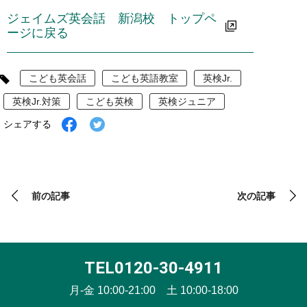
ジェイムズ英会話 新潟校 トップペ
ージに戻る
タ
こども英会話
こども英語教室
英検Jr.
グ
英検Jr.対策
こども英検
英検ジュニア
Facebook
Twitter
シェアする
で
で
シ
シ
ェ
ェ
ア
ア
す
す
る
る
前の記事
次の記事
TEL0120-30-4911
月-金 10:00-21:00 土 10:00-18:00