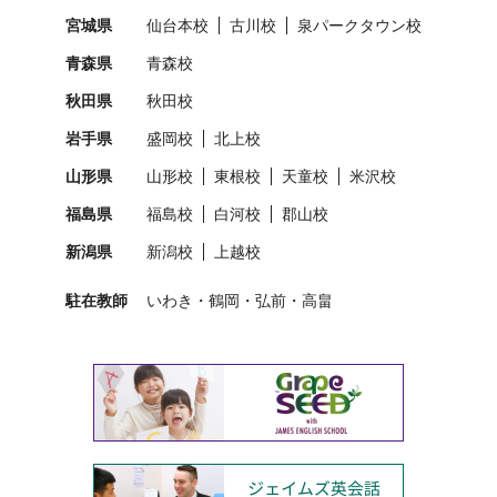
宮城県
仙台本校
古川校
泉パークタウン校
青森県
青森校
秋田県
秋田校
岩手県
盛岡校
北上校
山形県
山形校
東根校
天童校
米沢校
福島県
福島校
白河校
郡山校
新潟県
新潟校
上越校
駐在教師
いわき
鶴岡
弘前
高畠