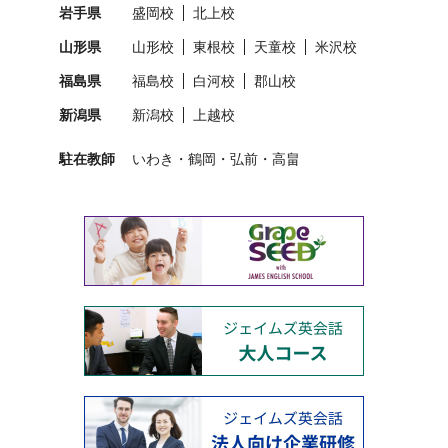
岩手県
盛岡校
北上校
山形県
山形校
東根校
天童校
米沢校
福島県
福島校
白河校
郡山校
新潟県
新潟校
上越校
駐在教師
いわき
鶴岡
弘前
高畠