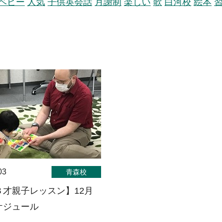
ベビー
人気
子供英会話
月謝制
楽しい
歌
白河校
絵本
03
青森校
３才親子レッスン】12月
ケジュール