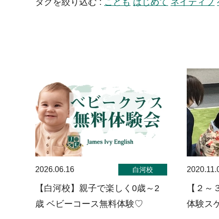
タグを絞り込む :
こども
はじめて
ネイティブ
2026.06.16
2020.11.
白河校
【白河校】親子で楽しく0歳～2
【２～
歳 ベビーコース無料体験♡
体験ス