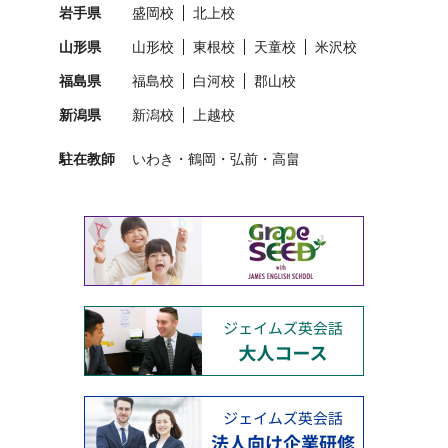
岩手県
盛岡校
北上校
山形県
山形校
東根校
天童校
米沢校
福島県
福島校
白河校
郡山校
新潟県
新潟校
上越校
駐在教師
いわき
鶴岡
弘前
高畠