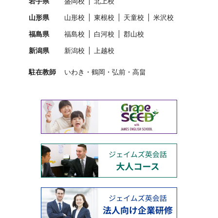
岩手県
盛岡校
北上校
山形県
山形校
東根校
天童校
米沢校
福島県
福島校
白河校
郡山校
新潟県
新潟校
上越校
駐在教師
いわき
鶴岡
弘前
高畠