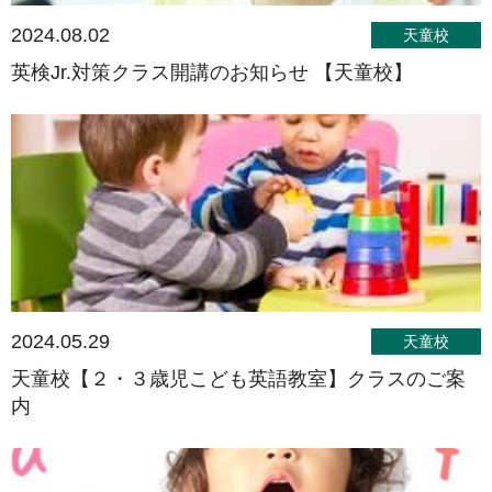
2024.08.02
天童校
英検Jr.対策クラス開講のお知らせ 【天童校】
2024.05.29
天童校
天童校【２・３歳児こども英語教室】クラスのご案
内