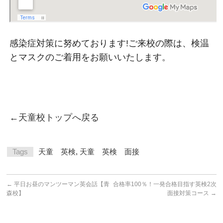
感染症対策に努めております!ご来校の際は、検温
とマスクのご着用をお願いいたします。
←
天童校トップへ戻る
Tags
天童 英検
,
天童 英検 面接
←
平日お昼のマンツーマン英会話【青
合格率100％！一発合格目指す英検2次
森校】
面接対策コース
→