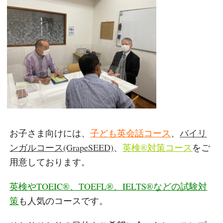
お子さま向けには、
子ども英会話コース
、
バイリ
ンガルコース(GrapeSEED)
、
英検®対策コース
をご
用意しております。
英検やTOEIC®、TOEFL®、IELTS®などの試験対
策
も人気のコースです。