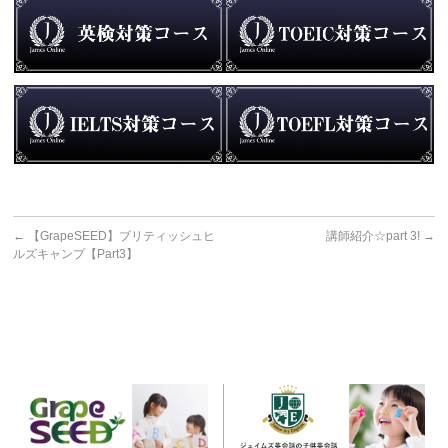
←
【GrapeSEED】ブリティッシュヒ
講師紹介☆part 3!
→
ルズキャンプ【Part3】