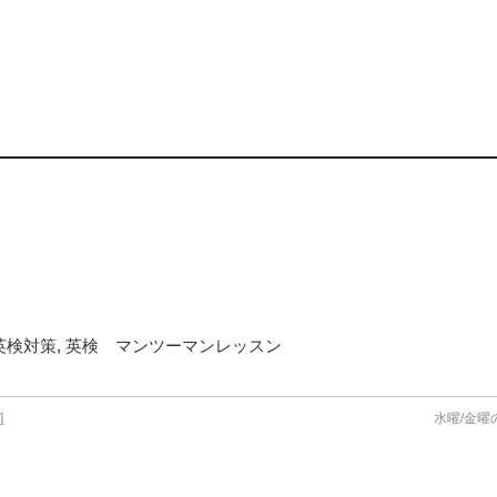
英検対策
,
英検 マンツーマンレッスン
]
水曜/金