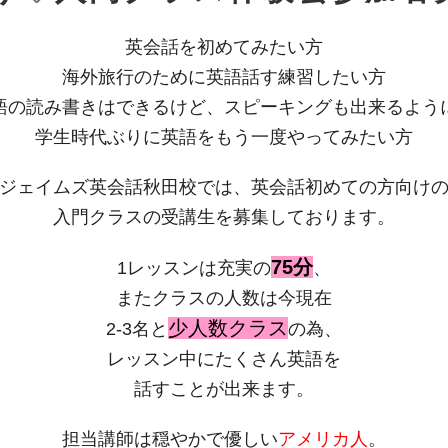
英会話を初めてみたい方
海外旅行のために英語話す練習したい方
語の読み書きはできるけど、スピーキングも出来るよう
学生時代ぶりに英語をもう一度やってみたい方
ジェイムズ英会話秋田校では、英会話初めての方向け
入門クラスの受講生を募集しております。
75分
1レッスンは充実の
、
またクラスの人数は今現在
少人数クラス
2-3名と
の為、
レッスン中にたくさん英語を
話すことが出来ます。
担当講師は穏やかで優しい
アメリカ人
。