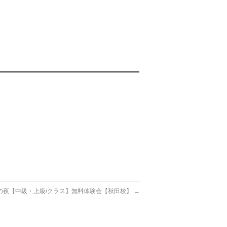
曜の夜【中級・上級/クラス】無料体験会【秋田校】
→