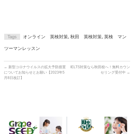
Tags
オンライン 英検対策
,
秋田 英検対策
,
英検 マン
ツーマンレッスン
←
新型コロナウイルスの拡大予防措置
IELTS対策なら秋田校へ！無料カウン
についてお知らせとお願い【2023年5
セリング受付中
→
月8日改訂】