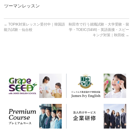
ツーマンレッスン
←
TOPIK対策レッスン受付中｜韓国語
秋田市で行う就職試験・大学受験・留
能力試験・仙台校
学・TOEIC(S&W)・英語面接・スピー
キング対策｜秋田校
→