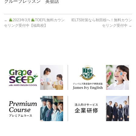
グループレッスン 英会話
←
2023年3月
TOEFL無料カウン
IELTS対策なら秋田校へ！無料カウン
セリング受付中【福島校】
セリング受付中
→