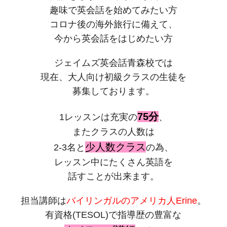
趣味で英会話を始めてみたい方
コロナ後の海外旅行に備えて、
今から英会話をはじめたい方
ジェイムズ英会話青森校では
現在、大人向け初級クラスの生徒を
募集しております。
75分
1レッスンは充実の
、
またクラスの人数は
少人数クラス
2-3名と
の為、
レッスン中にたくさん英語を
話すことが出来ます。
担当講師は
バイリンガルのアメリカ人Erine
。
有資格(TESOL)で指導歴の豊富な