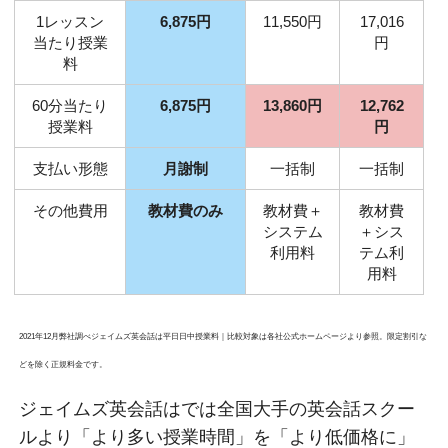
1レッスン
6,875円
11,550円
17,016
当たり授業
円
料
60分当たり
6,875円
13,860円
12,762
授業料
円
支払い形態
月謝制
一括制
一括制
その他費用
教材費のみ
教材費＋
教材費
システム
＋シス
利用料
テム利
用料
2021年12月弊社調べジェイムズ英会話は平日日中授業料｜比較対象は各社公式ホームページより参照。限定割引な
どを除く正規料金です。
ジェイムズ英会話はでは全国大手の英会話スクー
ルより「より多い授業時間」を「より低価格に」