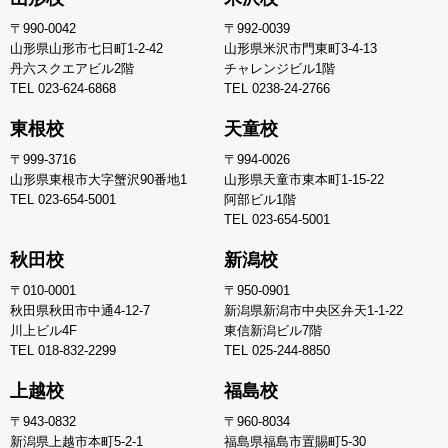
〒990-0042
〒992-0039
山形県山形市七日町1-2-42
山形県米沢市門東町3-4-13
丹六スクエアビル2階
チャレンジビル1階
TEL
023-624-6868
TEL
0238-24-2766
東根校
天童校
〒999-3716
〒994-0026
山形県東根市大字蟹沢90番地1
山形県天童市東本町1-15-22
TEL
023-654-5001
阿部ビル1階
TEL
023-654-5001
秋田校
新潟校
〒010-0001
〒950-0901
秋田県秋田市中通4-12-7
新潟県新潟市中央区弁天1-1-22
川上ビル4F
東信新潟ビル7階
TEL
018-832-2299
TEL
025-244-8850
上越校
福島校
〒943-0832
〒960-8034
新潟県上越市本町5-2-1
福島県福島市置賜町5-30