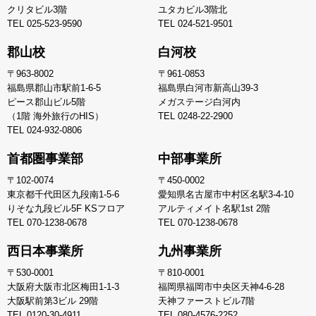
クリタビル3階
ユタカビル3階北
TEL
025-523-9590
TEL
024-521-9501
郡山校
白河校
〒963-8002
〒961-0853
福島県郡山市駅前1-6-5
福島県白河市新高山39-3
ピース郡山ビル5階
メガステージ白河内
（1階 海外旅行のHIS）
TEL
0248-22-2900
TEL
024-932-0806
首都圏事業部
中部事業所
〒102-0074
〒450-0002
東京都千代田区九段南1-5-6
愛知県名古屋市中村区名駅3-4-10
りそな九段ビル5F KSフロア
アルティメイト名駅1st 2階
TEL
070-1238-0678
TEL
070-1238-0678
西日本事業所
九州事業所
〒530-0001
〒810-0001
大阪府大阪市北区梅田1-1-3
福岡県福岡市中央区天神4-6-28
大阪駅前第3ビル 29階
天神ファーストビル7階
TEL
0120-30-4911
TEL
080-4576-2252