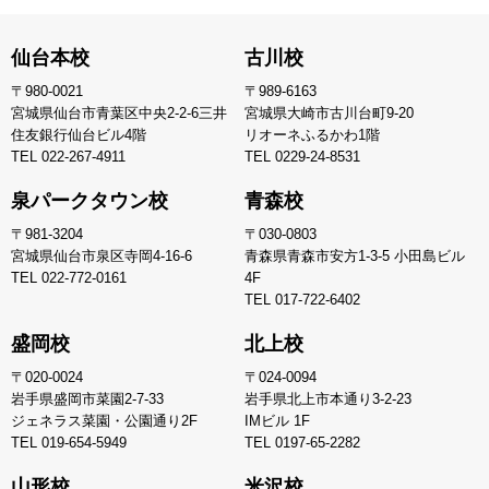
仙台本校
古川校
〒980-0021
〒989-6163
宮城県仙台市青葉区中央2-2-6三井
宮城県大崎市古川台町9-20
住友銀行仙台ビル4階
リオーネふるかわ1階
TEL
022-267-4911
TEL
0229-24-8531
泉パークタウン校
青森校
〒981-3204
〒030-0803
宮城県仙台市泉区寺岡4-16-6
青森県青森市安方1-3-5 小田島ビル
TEL
022-772-0161
4F
TEL
017-722-6402
盛岡校
北上校
〒020-0024
〒024-0094
岩手県盛岡市菜園2-7-33
岩手県北上市本通り3-2-23
ジェネラス菜園・公園通り2F
IMビル 1F
TEL
019-654-5949
TEL
0197-65-2282
山形校
米沢校