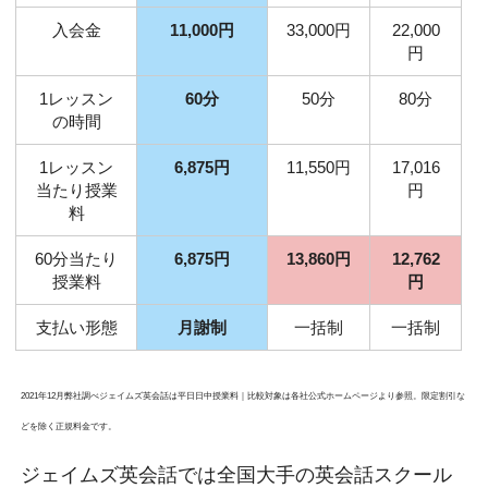
入会金
11,000円
33,000円
22,000
円
1レッスン
60分
50分
80分
の時間
1レッスン
6,875円
11,550円
17,016
当たり授業
円
料
60分当たり
6,875円
13,860円
12,762
授業料
円
支払い形態
月謝制
一括制
一括制
2021年12月弊社調べジェイムズ英会話は平日日中授業料｜比較対象は各社公式ホームページより参照。限定割引な
どを除く正規料金です。
ジェイムズ英会話では全国大手の英会話スクール