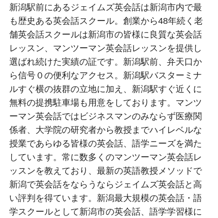
新潟駅前にあるジェイムズ英会話は新潟市内で最
も歴史ある英会話スクール。創業から48年続く老
舗英会話スクールは新潟市の皆様に良質な英会話
レッスン、マンツーマン英会話レッスンを提供し
選ばれ続けた実績の証です。新潟駅前、弁天口か
ら信号０の便利なアクセス。新潟駅バスターミナ
ルすぐ横の抜群の立地に加え、新潟駅すぐ近くに
無料の提携駐車場も用意をしております。マンツ
ーマン英会話ではビジネスマンのみならず医療関
係者、大学院の研究者から教授までハイレベルな
授業であらゆる皆様の英会話、語学ニーズを満た
しています。常に数多くのマンツーマン英会話レ
ッスンを教えており、最新の英語教授メソッドで
新潟で英会話をならうならジェイムズ英会話と高
い評判を得ています。新潟最大規模の英会話・語
学スクールとして新潟市の英会話、語学学習様に