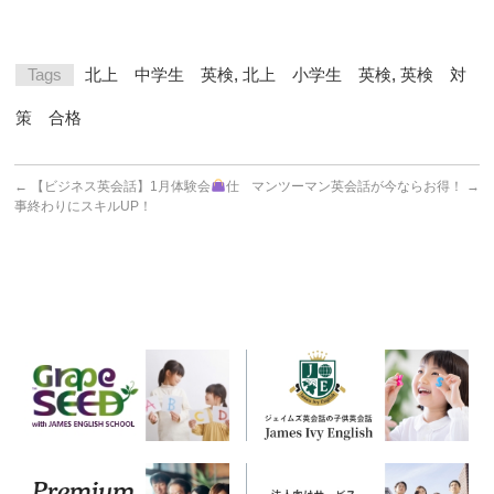
Tags
北上 中学生 英検
,
北上 小学生 英検
,
英検 対
策 合格
←
【ビジネス英会話】1月体験会
仕
マンツーマン英会話が今ならお得！
→
事終わりにスキルUP！