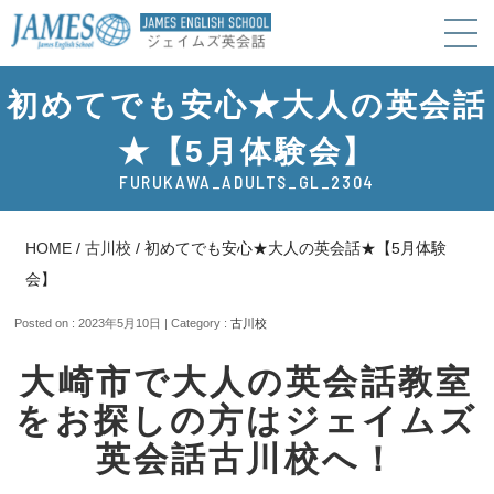
初めてでも安心★大人の英会話
★【5月体験会】
FURUKAWA_ADULTS_GL_2304
HOME
/
古川校
/
初めてでも安心★大人の英会話★【5月体験
会】
Posted on : 2023年5月10日 | Category :
古川校
大崎市で大人の英会話教室
をお探しの方はジェイムズ
英会話古川校へ！