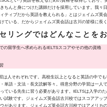
ESOLという英語を教えるための資格を取得しており、
きちんと身につけた講師だけを採用しています。我々
ィティブだから英語を教えられる」とはジェイムズ英
けている、だからジェイムズ英会話は古川の皆様に長
ウンセリングではどんなことを
の留学生へ求められるIELTSスコアやその他の資格
習
な学習は人それぞれです。高校生以上となると英語の中で
・単語・文法・長文読解等々。得意分野の学習は一人
っている先生に習う必要があります。IELTSは入学の
い試験です。ジェイムズ英会話古川校ではスコアアッ
ウがあります。ジェイムズ英会話古川校ではアメリカ