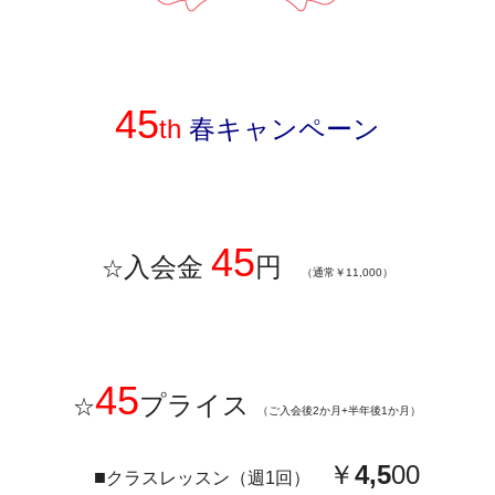
45
th
春キャンペーン
45
入会金
円
☆
（通常￥11,000）
45
プライス
☆
（ご入会後2か月+半年後1か月）
￥
4,5
00
■
クラスレッスン（週1回）