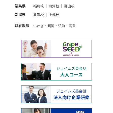
福島県
福島校
白河校
郡山校
新潟県
新潟校
上越校
駐在教師
いわき
鶴岡
弘前
高畠