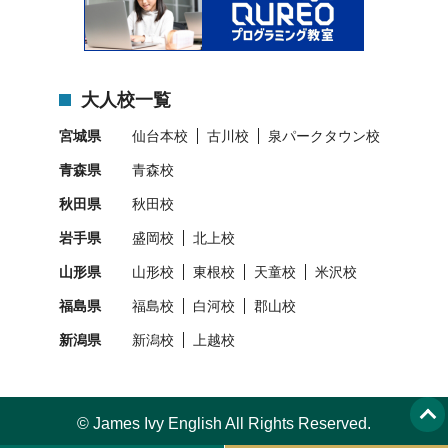
大人校一覧
宮城県
仙台本校
古川校
泉パークタウン校
青森県
青森校
秋田県
秋田校
岩手県
盛岡校
北上校
山形県
山形校
東根校
天童校
米沢校
福島県
福島校
白河校
郡山校
新潟県
新潟校
上越校
© James Ivy English All Rights Reserved.