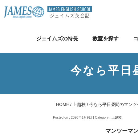
ジェイムズの特長
教室を探す
今なら平日
HOME
/
上越校
/
今なら平日昼間のマンツ
Posted on : 2020年1月9日 | Category :
上越校
マンツーマ