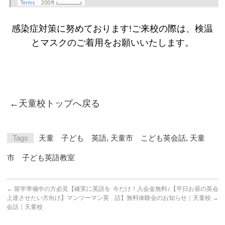
感染症対策に努めております!ご来校の際は、検温
とマスクのご着用をお願いいたします。
←
天童校トップへ戻る
Tags
天童 子ども 英語
,
天童市 こども英会話
,
天童
市 子ども英語教室
←
留学準備中の方必見【確実に英語を
今だけ！入会金無料♪【平日お昼の英会
上達させたい方向け】マンツーマン英
話】無料体験会のお知らせ｜天童校
→
会話｜天童校