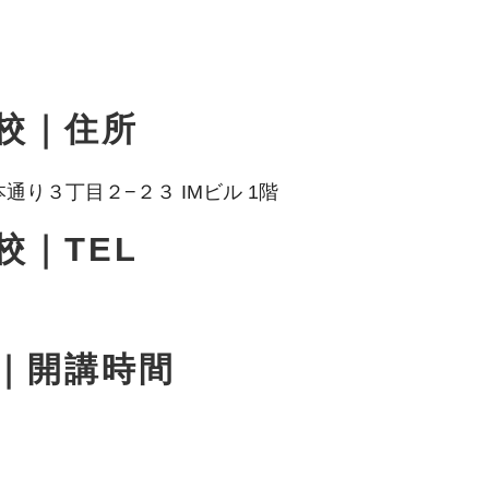
校｜住所
市本通り３丁目２−２３ IMビル 1階
校｜TEL
｜開講時間