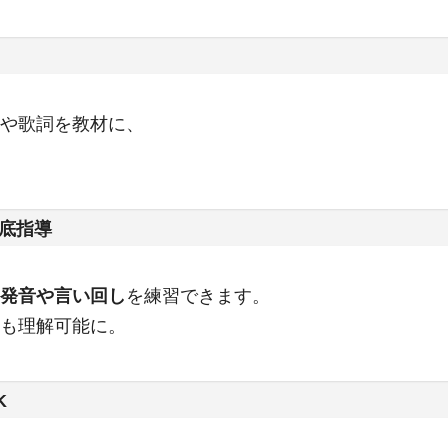
や歌詞を教材に、
底指導
発音や言い回し
を練習できます。
」も理解可能に。
K