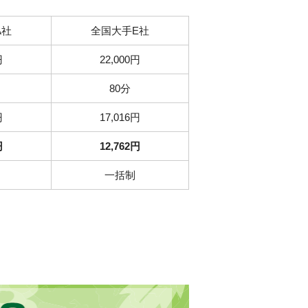
A社
全国大手E社
円
22,000円
80分
円
17,016円
円
12,762円
一括制
お得