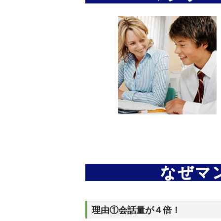
なぜマ
理由①会話量が４倍！