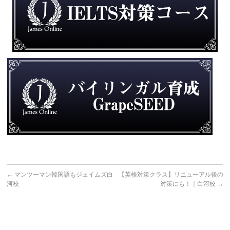
←
マンツーマン韓国語もジェイムズ白
【英検対策クラス】リニューアル後の
河校
対策にも！｜白河校
→