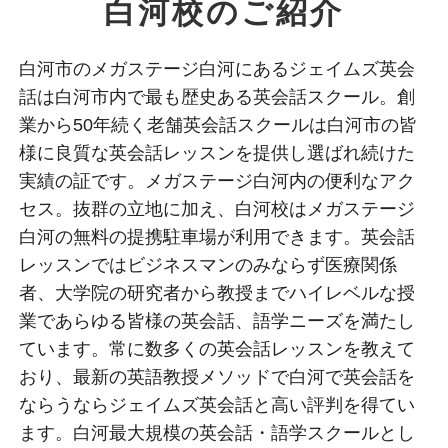
白河校のご紹介
白河市のメガステージ白河にあるジェイムズ英会
話は白河市内で最も歴史ある英会話スクール。創
業から50年続く老舗英会話スクールは白河市の皆
様に良質な英会話レッスンを提供し選ばれ続けた
実績の証です。メガステージ白河内の便利なアク
セス。抜群の立地に加え、白河校はメガステージ
白河の無料の提携駐車場が利用できます。英会話
レッスンではビジネスマンのみならず医療関係
者、大学院の研究者から教授までハイレベルな授
業であらゆる皆様の英会話、語学ニーズを満たし
ています。常に数多くの英会話レッスンを教えて
おり、最新の英語教授メソッドで白河で英会話を
ならうならジェイムズ英会話と高い評判を得てい
ます。白河最大規模の英会話・語学スクールとし