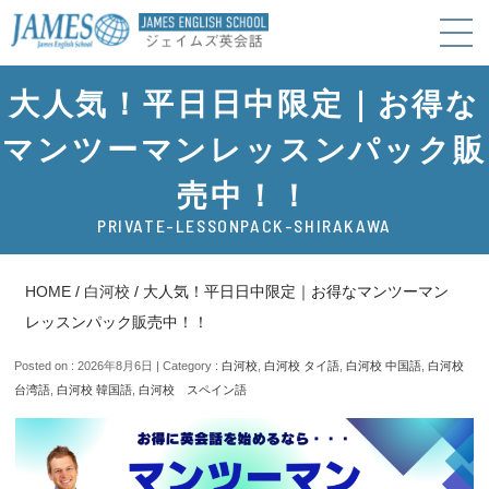
大人気！平日日中限定｜お得な
マンツーマンレッスンパック販
売中！！
PRIVATE-LESSONPACK-SHIRAKAWA
HOME
/
白河校
/
大人気！平日日中限定｜お得なマンツーマン
レッスンパック販売中！！
Posted on : 2026年8月6日 | Category :
白河校
,
白河校 タイ語
,
白河校 中国語
,
白河校
台湾語
,
白河校 韓国語
,
白河校 スペイン語