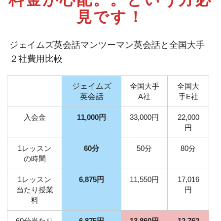
見です！
ジェイムズ英会話マンツーマン英会話と全国大手
２社費用比較
ジェイムズ
全国大手
全国大
英会話
A社
手E社
入会金
11,000円
33,000円
22,000
円
1レッスン
60分
50分
80分
の時間
1レッスン
6,875円
11,550円
17,016
当たり授業
円
料
60分当たり
6,875円
13,860円
12,762