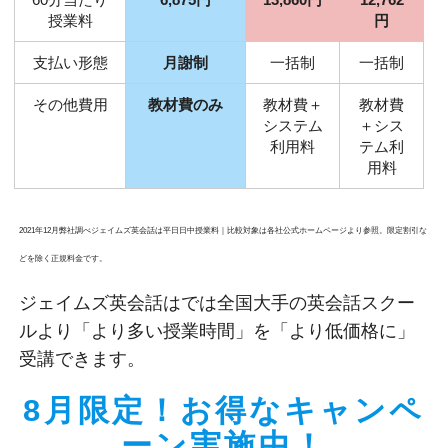
授業料
円
支払い形態
月謝制
一括制
一括制
その他費用
教材費のみ
教材費＋
教材費
システム
＋シス
利用料
テム利
用料
2021年12月弊社調べジェイムズ英会話は平日日中授業料｜比較対象は各社公式ホームページより参照。限定割引な
どを除く正規料金です。
ジェイムズ英会話はでは全国大手の英会話スクー
ルより「より多い授業時間」を「より低価格に」
受講できます。
8月限定！お得なキャンペ
ーン実施中！