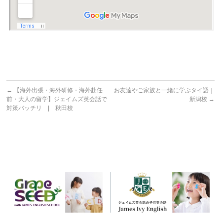
←
【海外出張・海外研修・海外赴任
お友達やご家族と一緒に学ぶタイ語｜
前・大人の留学】ジェイムズ英会話で
新潟校
→
対策バッチリ | 秋田校