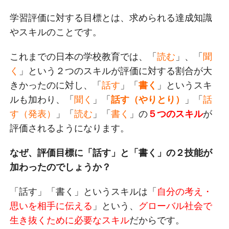
学習評価に対する目標とは、求められる達成知識
やスキルのことです。
これまでの日本の学校教育では、「
読む
」、「
聞
く
」という２つのスキルが評価に対する割合が大
きかったのに対し、「
話す
」「
書く
」というスキ
ルも加わり、「
聞く
」「
話す（やりとり）
」「
話
す（発表）
」「
読む
」「
書く
」の
５つのスキル
が
評価されるようになります。
なぜ、評価目標に「話す」と「書く」の２技能が
加わったのでしょうか？
「話す」「書く」というスキルは「
自分の考え・
思いを相手に伝える
」という、
グローバル社会で
生き抜くために必要なスキル
だからです。