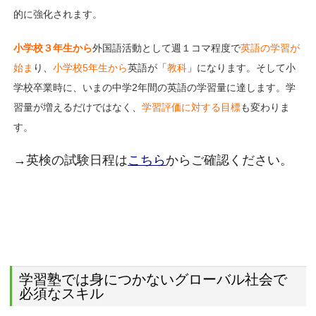
的に強化されます。
小学校３年生から
外国語活動として週１コマ程度で
英語の学習が
始ま
り、
小学校5年生から
英語が「
教科
」になります。
そして小
学校卒業時に、いまの中学2年間の英語の学習量に達します。
学
習量が増えるだけではなく、
学習評価に対する目標
も変わりま
す。
→英検の試験日程は
こちら
からご確認ください。
学習塾では身につかないグローバル社会で
必須なスキル