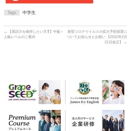
Tags
中学生
←
【英語力を維持したい方❢】中級～
新型コロナウイルスの拡大予防措置に
上級レベルのご案内
ついてお知らせとお願い 【2022年2月
21日改正】
→