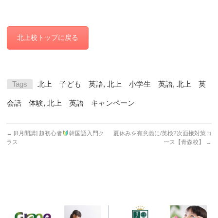
北上校トップに戻る
Tags
北上 子ども 英語
,
北上 小学生 英語
,
北上 英
会話 体験
,
北上 英語 キャンペーン
←
[8月開講] 超初心者
韓国語入門ク
夏休みを有意義に/英検2次面接対策コ
ラス
ース【青森校】
→