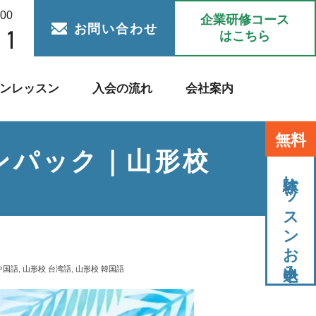
:00
企業研修コース
お問い合わせ
はこちら
ンレッスン
入会の流れ
会社案内
無料
ンパック｜山形校
体験レッスンお申込み
中国語
,
山形校 台湾語
,
山形校 韓国語