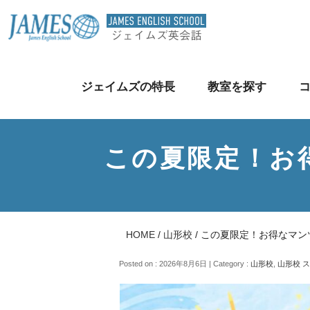
ジェイムズの特長
教室を探す
この夏限定！お
HOME
/
山形校
/
この夏限定！お得なマン
Posted on : 2026年8月6日 | Category :
山形校
,
山形校 