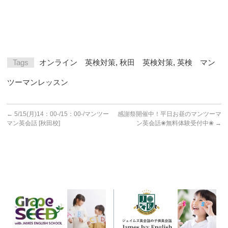
Tags
オンライン 英検対策
,
秋田 英検対策
,
英検 マン
ツーマンレッスン
←
5/15(月)14：00-/15：00-/マンツー
感謝祭開催中！平日お昼のマンツーマ
マン英会話 [秋田校]
ン英会話❀無料体験受付中❀
→