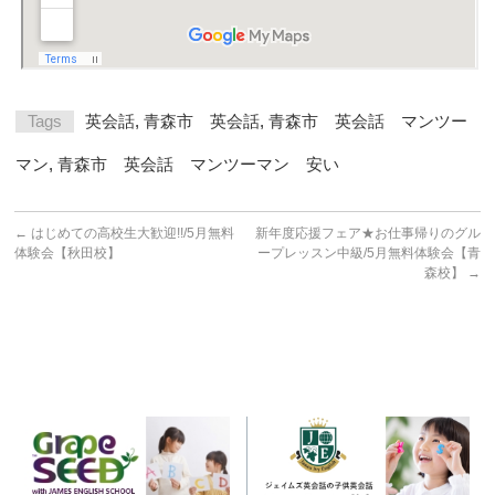
Tags
英会話
,
青森市 英会話
,
青森市 英会話 マンツー
マン
,
青森市 英会話 マンツーマン 安い
←
はじめての高校生大歓迎!!/5月無料
新年度応援フェア★お仕事帰りのグル
体験会【秋田校】
ープレッスン中級/5月無料体験会【青
森校】
→