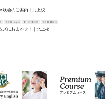
体験会のご案内｜北上校
語
北上校 タイ語
北上校 中国語
北上校 韓国語
ムズにおまかせ！｜北上校