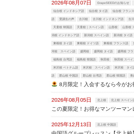
2026年08月07日
GrapeSEEDのお知らせ
仙台校 インドネシア語
仙台校 タイ語
仙台校 フラン
語
受講生の声
古川校
古川校 インドネシア語
古川
天童校 韓国語
天童校｜スペイン語
山形校
山形校 
潟校 インドネシア語
新潟校 スペイン語
新潟校 タイ語
東根校 タイ語
東根校 ドイツ語
東根校 フランス語
河校 スペイン語
盛岡校
盛岡校 タイ語
盛岡校 フ
福島校 台湾語
福島校 韓国語
秋田校
秋田校 スペイ
米沢校 ベトナム語
米沢校 スペイン語
米沢校 タイ
語
郡山校 中国語
郡山校 台湾語
郡山校 韓国語
青
8月限定！入会するなら今がお
2026年08月05日
北上校
北上校 スペイン
この夏限定！お得なマンツーマン
2025年12月13日
北上校 中国語
中国語グループレッスン【北上校