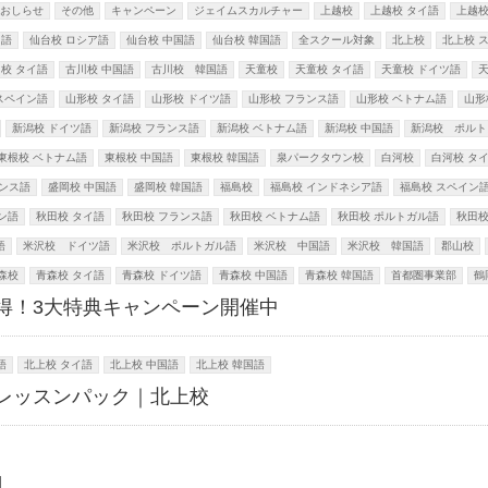
おしらせ
その他
キャンペーン
ジェイムスカルチャー
上越校
上越校 タイ語
上越校
ス語
仙台校 ロシア語
仙台校 中国語
仙台校 韓国語
全スクール対象
北上校
北上校 
校 タイ語
古川校 中国語
古川校 韓国語
天童校
天童校 タイ語
天童校 ドイツ語
スペイン語
山形校 タイ語
山形校 ドイツ語
山形校 フランス語
山形校 ベトナム語
山形
新潟校 ドイツ語
新潟校 フランス語
新潟校 ベトナム語
新潟校 中国語
新潟校 ポルト
東根校 ベトナム語
東根校 中国語
東根校 韓国語
泉パークタウン校
白河校
白河校 タ
ランス語
盛岡校 中国語
盛岡校 韓国語
福島校
福島校 インドネシア語
福島校 スペイン
ン語
秋田校 タイ語
秋田校 フランス語
秋田校 ベトナム語
秋田校 ポルトガル語
秋田校
語
米沢校 ドイツ語
米沢校 ポルトガル語
米沢校 中国語
米沢校 韓国語
郡山校
森校
青森校 タイ語
青森校 ドイツ語
青森校 中国語
青森校 韓国語
首都圏事業部
鶴
得！3大特典キャンペーン開催中
語
北上校 タイ語
北上校 中国語
北上校 韓国語
レッスンパック｜北上校
】