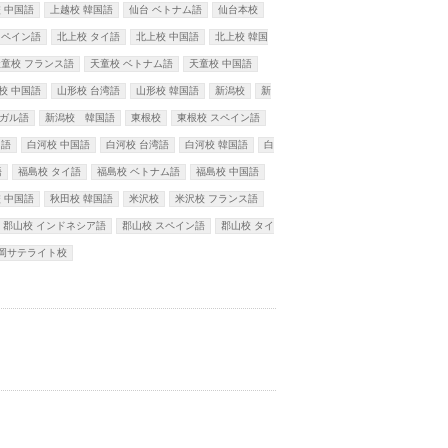
 中国語
上越校 韓国語
仙台 ベトナム語
仙台本校
スペイン語
北上校 タイ語
北上校 中国語
北上校 韓国
天童校 フランス語
天童校 ベトナム語
天童校 中国語
校 中国語
山形校 台湾語
山形校 韓国語
新潟校
新
ガル語
新潟校 韓国語
東根校
東根校 スペイン語
イ語
白河校 中国語
白河校 台湾語
白河校 韓国語
白
語
福島校 タイ語
福島校 ベトナム語
福島校 中国語
 中国語
秋田校 韓国語
米沢校
米沢校 フランス語
郡山校 インドネシア語
郡山校 スペイン語
郡山校 タイ
岡サテライト校