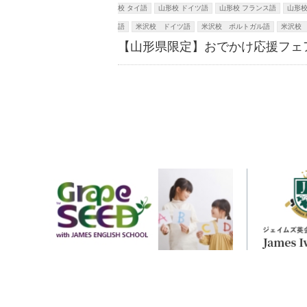
校 タイ語
山形校 ドイツ語
山形校 フランス語
山形校
語
米沢校 ドイツ語
米沢校 ポルトガル語
米沢校
【山形県限定】おでかけ応援フェ