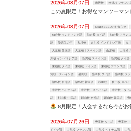
2026年08月07日
米沢校
米沢校 フランス
この夏限定！お得なマンツーマン
2026年08月07日
GrapeSEEDのお知らせ
仙台校 インドネシア語
仙台校 タイ語
仙台校 フラン
語
受講生の声
古川校
古川校 インドネシア語
古川
天童校 韓国語
天童校｜スペイン語
山形校
山形校 
潟校 インドネシア語
新潟校 スペイン語
新潟校 タイ語
東根校 タイ語
東根校 ドイツ語
東根校 フランス語
河校 スペイン語
盛岡校
盛岡校 タイ語
盛岡校 フ
福島校 台湾語
福島校 韓国語
秋田校
秋田校 スペイ
米沢校 ベトナム語
米沢校 スペイン語
米沢校 タイ
語
郡山校 中国語
郡山校 台湾語
郡山校 韓国語
青
8月限定！入会するなら今がお
2026年07月26日
天童校 タイ語
天童校 
ドイツ語
山形校 フランス語
山形校 ベトナム語
山形