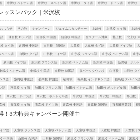
語
米沢校 ベトナム語
米沢校 スペイン語
米沢校 タイ語
米沢校 ドイツ語
米沢校
レッスンパック｜米沢校
おしらせ
その他
キャンペーン
ジェイムスカルチャー
上越校
上越校 タイ語
上越校
ス語
仙台校 ロシア語
仙台校 中国語
仙台校 韓国語
全スクール対象
北上校
北上校 
校 タイ語
古川校 中国語
古川校 韓国語
天童校
天童校 タイ語
天童校 ドイツ語
スペイン語
山形校 タイ語
山形校 ドイツ語
山形校 フランス語
山形校 ベトナム語
山形
新潟校 ドイツ語
新潟校 フランス語
新潟校 ベトナム語
新潟校 中国語
新潟校 ポルト
東根校 ベトナム語
東根校 中国語
東根校 韓国語
泉パークタウン校
白河校
白河校 タ
ランス語
盛岡校 中国語
盛岡校 韓国語
福島校
福島校 インドネシア語
福島校 スペイン
ン語
秋田校 タイ語
秋田校 フランス語
秋田校 ベトナム語
秋田校 ポルトガル語
秋田校
語
米沢校 ドイツ語
米沢校 ポルトガル語
米沢校 中国語
米沢校 韓国語
郡山校
森校
青森校 タイ語
青森校 ドイツ語
青森校 中国語
青森校 韓国語
首都圏事業部
鶴
得！3大特典キャンペーン開催中
ドイツ語
天童校 フランス語
天童校 ベトナム語
天童校 中国語
天童校 韓国語
天童校｜
校 中国語
山形校 台湾語
山形校 韓国語
米沢校 フランス語
米沢校 ベトナム語
米沢校