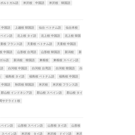
 ポルトガル語
米沢校 中国語
米沢校 韓国語
 中国語
上越校 韓国語
仙台 ベトナム語
仙台本校
スペイン語
北上校 タイ語
北上校 中国語
北上校 韓国
天童校 フランス語
天童校 ベトナム語
天童校 中国語
校 中国語
山形校 台湾語
山形校 韓国語
新潟校
新
ガル語
新潟校 韓国語
東根校
東根校 スペイン語
イ語
白河校 中国語
白河校 台湾語
白河校 韓国語
白
語
福島校 タイ語
福島校 ベトナム語
福島校 中国語
 中国語
秋田校 韓国語
米沢校
米沢校 フランス語
郡山校 インドネシア語
郡山校 スペイン語
郡山校 タイ
岡サテライト校
スペイン語
山形校 スペイン語
山形校 タイ語
山形校
 スペイン語
米沢校 タイ語
米沢校 ドイツ語
米沢