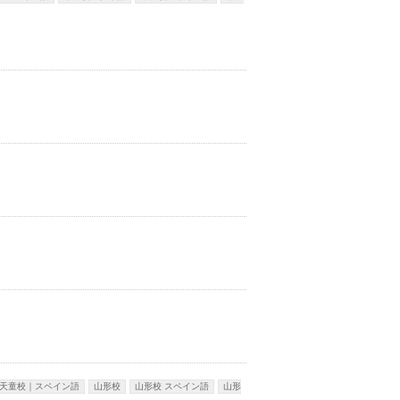
天童校｜スペイン語
山形校
山形校 スペイン語
山形