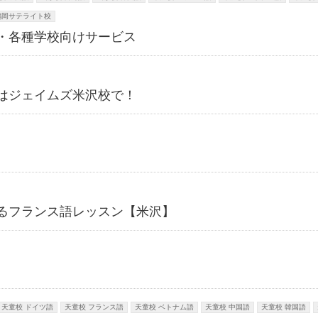
鶴岡サテライト校
・各種学校向けサービス
はジェイムズ米沢校で！
るフランス語レッスン【米沢】
天童校 ドイツ語
天童校 フランス語
天童校 ベトナム語
天童校 中国語
天童校 韓国語