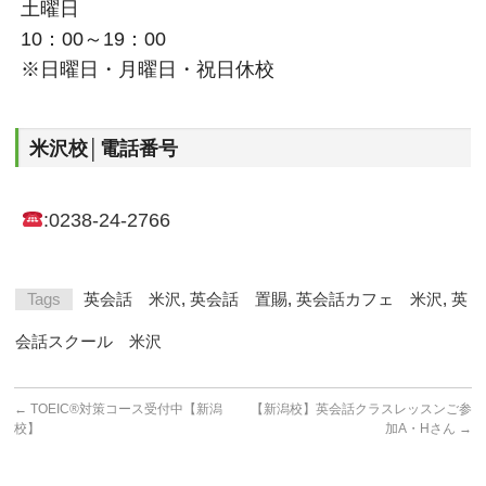
土曜日
10：00～19：00
※日曜日・月曜日・祝日休校
米沢校│電話番号
:0238-24-2766
Tags
英会話 米沢
,
英会話 置賜
,
英会話カフェ 米沢
,
英
会話スクール 米沢
←
TOEIC®対策コース受付中【新潟
【新潟校】英会話クラスレッスンご参
校】
加A・Hさん
→