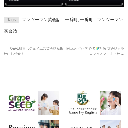
Tags
マンツーマン英会話 一番町
,
一番町 マンツーマン
英会話
←
TOEFL対策もジェイムズ英会話秋田
[残席わずか]初心者
対象 英会話クラ
校にお任せ！
スレッスン｜北上校
→