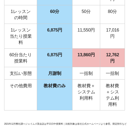
1レッスン
60分
50分
80分
の時間
1レッスン
6,875円
11,550円
17,016
当たり授業
円
料
60分当たり
6,875円
13,860円
12,762
授業料
円
支払い形態
月謝制
一括制
一括制
その他費用
教材費のみ
教材費＋
教材費
システム
＋シス
利用料
テム利
用料
2021年12月弊社調べジェイムズ英会話は平日日中授業料｜比較対象は各社公式ホームページより参照。限定割引など