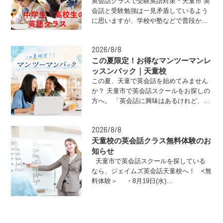
英会話クラスで受験英語対策・天童市 英
会話と受験勉強は一見矛盾しているよう
に思いますが、学校や塾などで普段から
勉強（…
2026/8/8
この夏限定！お得なマンツーマンレ
ッスンパック｜天童校
この夏、天童で英会話を始めてみません
か？ 天童市で英会話スクールをお探しの
方へ。 「英会話に興味はあるけれど、な
かな…
2026/8/8
天童校の英会話クラス無料体験のお
知らせ
天童市で英会話スクールを探している
なら、ジェイムズ英会話天童校へ！ <無
料体験＞ ・8月19日(水)…