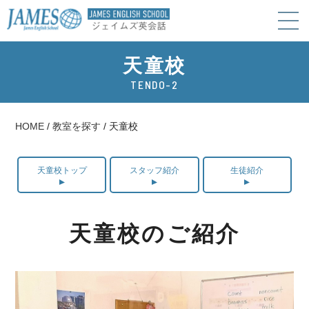
天童校
TENDO-2
HOME
/
教室を探す
/
天童校
天童校トップ
スタッフ紹介
生徒紹介
天童校のご紹介