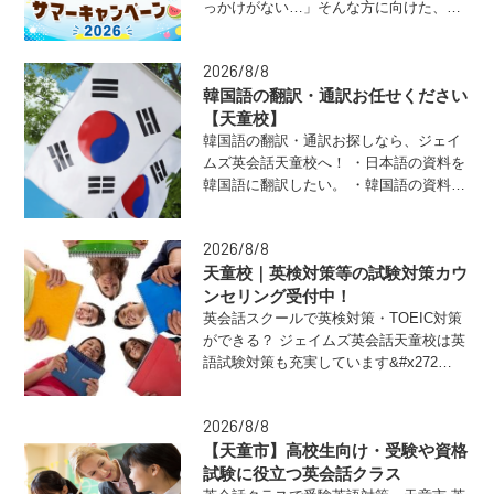
っかけがない…」そんな方に向けた、夏
限定のお…
2026/8/8
韓国語の翻訳・通訳お任せください
【天童校】
韓国語の翻訳・通訳お探しなら、ジェイ
ムズ英会話天童校へ！ ・日本語の資料を
韓国語に翻訳したい。 ・韓国語の資料を
日本…
2026/8/8
天童校｜英検対策等の試験対策カウ
ンセリング受付中！
英会話スクールで英検対策・TOEIC対策
ができる？ ジェイムズ英会話天童校は英
語試験対策も充実しています&#x272…
2026/8/8
【天童市】高校生向け・受験や資格
試験に役立つ英会話クラス