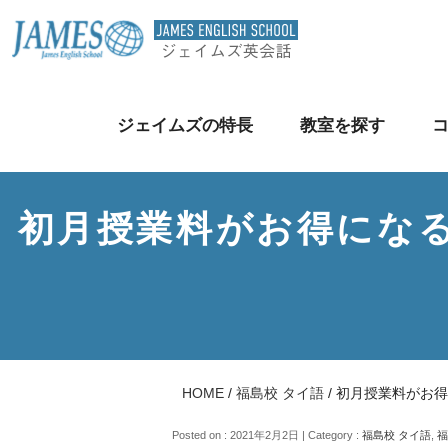
ジェイムズの特長
教室を探す
初月授業料がお得にな
HOME
/
福島校 タイ語
/
初月授業料がお得
Posted on : 2021年2月2日 | Category :
福島校 タイ語
,
福