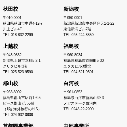
秋田校
新潟校
〒010-0001
〒950-0901
秋田県秋田市中通4-12-7
新潟県新潟市中央区弁天1-1-22
川上ビル4F
東信新潟ビル7階
TEL
018-832-2299
TEL
025-244-8850
上越校
福島校
〒943-0832
〒960-8034
新潟県上越市本町5-2-1
福島県福島市置賜町5-30
クリタビル3階
ユタカビル3階北
TEL
025-523-9590
TEL
024-521-9501
郡山校
白河校
〒963-8002
〒961-0853
福島県郡山市駅前1-6-5
福島県白河市新高山39-3
ピース郡山ビル5階
メガステージ白河内
（1階 海外旅行のHIS）
TEL
0248-22-2900
TEL
024-932-0806
首都圏事業部
中部事業所