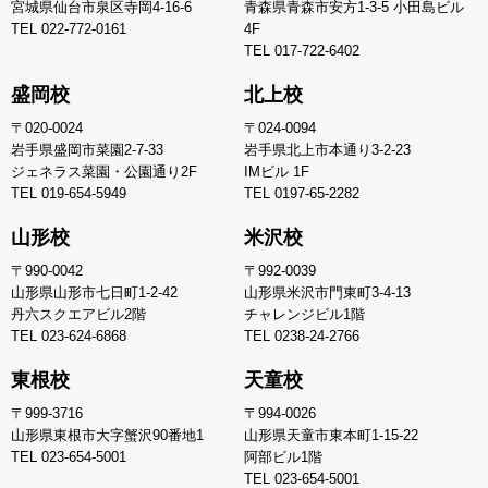
宮城県仙台市泉区寺岡4-16-6
青森県青森市安方1-3-5 小田島ビル
TEL
022-772-0161
4F
TEL
017-722-6402
盛岡校
北上校
〒020-0024
〒024-0094
岩手県盛岡市菜園2-7-33
岩手県北上市本通り3-2-23
ジェネラス菜園・公園通り2F
IMビル 1F
TEL
019-654-5949
TEL
0197-65-2282
山形校
米沢校
〒990-0042
〒992-0039
山形県山形市七日町1-2-42
山形県米沢市門東町3-4-13
丹六スクエアビル2階
チャレンジビル1階
TEL
023-624-6868
TEL
0238-24-2766
東根校
天童校
〒999-3716
〒994-0026
山形県東根市大字蟹沢90番地1
山形県天童市東本町1-15-22
TEL
023-654-5001
阿部ビル1階
TEL
023-654-5001