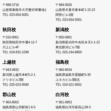
〒999-3716
〒994-0026
山形県東根市大字蟹沢90番地1
山形県天童市東本町1-15-22
TEL
023-654-5001
阿部ビル1階
TEL
023-654-5001
秋田校
新潟校
〒010-0001
〒950-0901
秋田県秋田市中通4-12-7
新潟県新潟市中央区弁天1-1-22
川上ビル4F
東信新潟ビル7階
TEL
018-832-2299
TEL
025-244-8850
上越校
福島校
〒943-0832
〒960-8034
新潟県上越市本町5-2-1
福島県福島市置賜町5-30
クリタビル3階
ユタカビル3階北
TEL
025-523-9590
TEL
024-521-9501
郡山校
白河校
〒963-8002
〒961-0853
福島県郡山市駅前1-6-5
福島県白河市新高山39-3