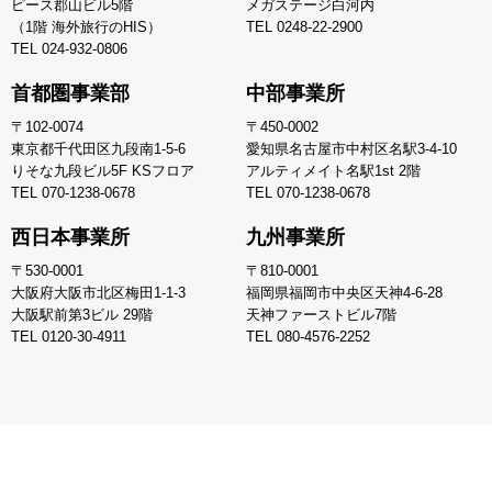
ピース郡山ビル5階
メガステージ白河内
（1階 海外旅行のHIS）
TEL
0248-22-2900
TEL
024-932-0806
首都圏事業部
中部事業所
〒102-0074
〒450-0002
東京都千代田区九段南1-5-6
愛知県名古屋市中村区名駅3-4-10
りそな九段ビル5F KSフロア
アルティメイト名駅1st 2階
TEL
070-1238-0678
TEL
070-1238-0678
西日本事業所
九州事業所
〒530-0001
〒810-0001
大阪府大阪市北区梅田1-1-3
福岡県福岡市中央区天神4-6-28
大阪駅前第3ビル 29階
天神ファーストビル7階
TEL
0120-30-4911
TEL
080-4576-2252