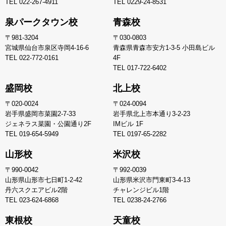
TEL
022-267-4911
TEL
0229-24-8531
泉パークタウン校
青森校
〒981-3204
〒030-0803
宮城県仙台市泉区寺岡4-16-6
青森県青森市安方1-3-5 小田島ビル
TEL
022-772-0161
4F
TEL
017-722-6402
盛岡校
北上校
〒020-0024
〒024-0094
岩手県盛岡市菜園2-7-33
岩手県北上市本通り3-2-23
ジェネラス菜園・公園通り2F
IMビル 1F
TEL
019-654-5949
TEL
0197-65-2282
山形校
米沢校
〒990-0042
〒992-0039
山形県山形市七日町1-2-42
山形県米沢市門東町3-4-13
丹六スクエアビル2階
チャレンジビル1階
TEL
023-624-6868
TEL
0238-24-2766
東根校
天童校