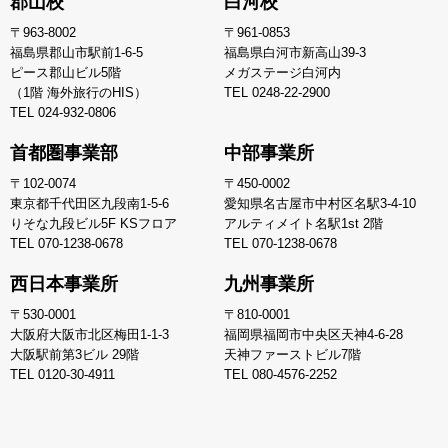
郡山校
白河校
〒963-8002
〒961-0853
福島県郡山市駅前1-6-5
福島県白河市新高山39-3
ピース郡山ビル5階
メガステージ白河内
（1階 海外旅行のHIS）
TEL
0248-22-2900
TEL
024-932-0806
首都圏事業部
中部事業所
〒102-0074
〒450-0002
東京都千代田区九段南1-5-6
愛知県名古屋市中村区名駅3-4-10
りそな九段ビル5F KSフロア
アルティメイト名駅1st 2階
TEL
070-1238-0678
TEL
070-1238-0678
西日本事業所
九州事業所
〒530-0001
〒810-0001
大阪府大阪市北区梅田1-1-3
福岡県福岡市中央区天神4-6-28
大阪駅前第3ビル 29階
天神ファーストビル7階
TEL
0120-30-4911
TEL
080-4576-2252