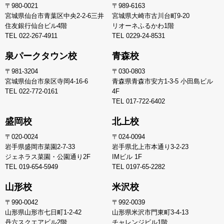
〒980-0021
〒989-6163
宮城県仙台市青葉区中央2-2-6三井
宮城県大崎市古川台町9-20
住友銀行仙台ビル4階
リオーネふるかわ1階
TEL
022-267-4911
TEL
0229-24-8531
泉パークタウン校
青森校
〒981-3204
〒030-0803
宮城県仙台市泉区寺岡4-16-6
青森県青森市安方1-3-5 小田島ビル
TEL
022-772-0161
4F
TEL
017-722-6402
盛岡校
北上校
〒020-0024
〒024-0094
岩手県盛岡市菜園2-7-33
岩手県北上市本通り3-2-23
ジェネラス菜園・公園通り2F
IMビル 1F
TEL
019-654-5949
TEL
0197-65-2282
山形校
米沢校
〒990-0042
〒992-0039
山形県山形市七日町1-2-42
山形県米沢市門東町3-4-13
丹六スクエアビル2階
チャレンジビル1階