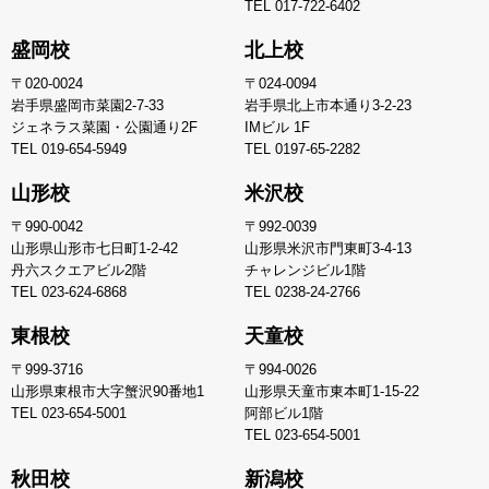
TEL
017-722-6402
盛岡校
北上校
〒020-0024
〒024-0094
岩手県盛岡市菜園2-7-33
岩手県北上市本通り3-2-23
ジェネラス菜園・公園通り2F
IMビル 1F
TEL
019-654-5949
TEL
0197-65-2282
山形校
米沢校
〒990-0042
〒992-0039
山形県山形市七日町1-2-42
山形県米沢市門東町3-4-13
丹六スクエアビル2階
チャレンジビル1階
TEL
023-624-6868
TEL
0238-24-2766
東根校
天童校
〒999-3716
〒994-0026
山形県東根市大字蟹沢90番地1
山形県天童市東本町1-15-22
TEL
023-654-5001
阿部ビル1階
TEL
023-654-5001
秋田校
新潟校