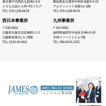
東京都千代田区九段南1-5-6
愛知県名古屋市中村区名駅3-4-10
りそな九段ビル5F KSフロア
アルティメイト名駅1st 2階
TEL
070-1238-0678
TEL
070-1238-0678
西日本事業所
九州事業所
〒530-0001
〒810-0001
大阪府大阪市北区梅田1-1-3
福岡県福岡市中央区天神4-6-28
大阪駅前第3ビル 29階
天神ファーストビル7階
TEL
0120-30-4911
TEL
080-4576-2252