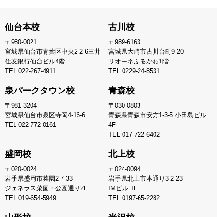
仙台本校
古川校
〒980-0021
〒989-6163
宮城県仙台市青葉区中央2-2-6三井
宮城県大崎市古川台町9-20
住友銀行仙台ビル4階
リオーネふるかわ1階
TEL
022-267-4911
TEL
0229-24-8531
泉パークタウン校
青森校
〒981-3204
〒030-0803
宮城県仙台市泉区寺岡4-16-6
青森県青森市安方1-3-5 小田島ビル
TEL
022-772-0161
4F
TEL
017-722-6402
盛岡校
北上校
〒020-0024
〒024-0094
岩手県盛岡市菜園2-7-33
岩手県北上市本通り3-2-23
ジェネラス菜園・公園通り2F
IMビル 1F
TEL
019-654-5949
TEL
0197-65-2282