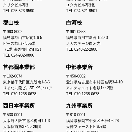
クリタビル3階
ユタカビル3階北
TEL
025-523-9590
TEL
024-521-9501
郡山校
白河校
〒963-8002
〒961-0853
福島県郡山市駅前1-6-5
福島県白河市新高山39-3
ピース郡山ビル5階
メガステージ白河内
（1階 海外旅行のHIS）
TEL
0248-22-2900
TEL
024-932-0806
首都圏事業部
中部事業所
〒102-0074
〒450-0002
東京都千代田区九段南1-5-6
愛知県名古屋市中村区名駅3-4-10
りそな九段ビル5F KSフロア
アルティメイト名駅1st 2階
TEL
070-1238-0678
TEL
070-1238-0678
西日本事業所
九州事業所
〒530-0001
〒810-0001
大阪府大阪市北区梅田1-1-3
福岡県福岡市中央区天神4-6-28
大阪駅前第3ビル 29階
天神ファーストビル7階