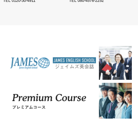
TEL
0120-30-4911
TEL
080-4576-2252