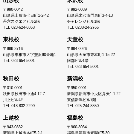
山形校
米沢校
〒990-0042
〒992-0039
山形県山形市七日町1-2-42
山形県米沢市門東町3-4-13
丹六スクエアビル2階
チャレンジビル1階
TEL
023-624-6868
TEL
0238-24-2766
東根校
天童校
〒999-3716
〒994-0026
山形県東根市大字蟹沢90番地1
山形県天童市東本町1-15-22
TEL
023-654-5001
阿部ビル1階
TEL
023-654-5001
秋田校
新潟校
〒010-0001
〒950-0901
秋田県秋田市中通4-12-7
新潟県新潟市中央区弁天1-1-22
川上ビル4F
東信新潟ビル7階
TEL
018-832-2299
TEL
025-244-8850
上越校
福島校
〒943-0832
〒960-8034
新潟県上越市本町5-2-1
福島県福島市置賜町5-30